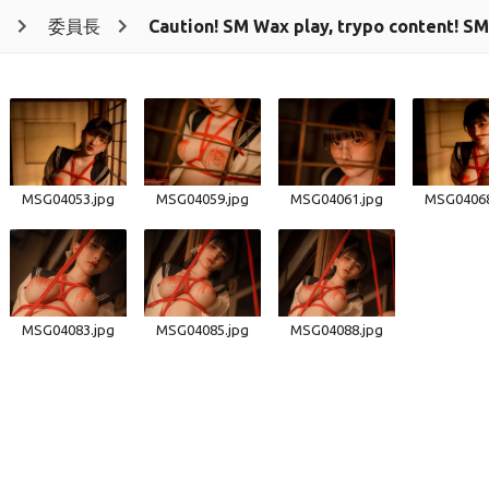
委員長
Caution! SM Wax play, trypo co
MSG04053.jpg
MSG04059.jpg
MSG04061.jpg
MSG04068
MSG04083.jpg
MSG04085.jpg
MSG04088.jpg