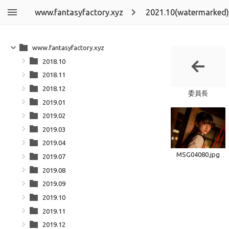
www.fantasyfactory.xyz
2021.10(watermarked)
www.fantasyfactory.xyz
2018.10
2018.11
2018.12
委員長
2019.01
2019.02
2019.03
2019.04
MSG04080.jpg
2019.07
2019.08
2019.09
2019.10
2019.11
2019.12