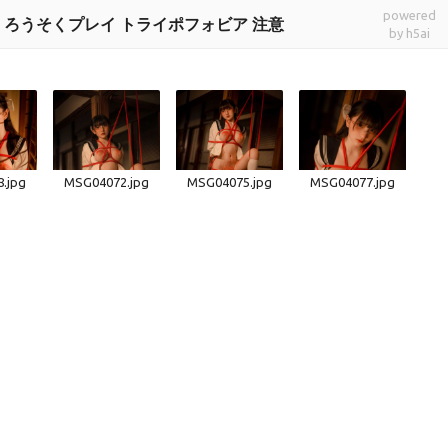
powered
ntent! SM ろうそくプレイ トライポフォビア 注意
by h5ai
.jpg
MSG04072.jpg
MSG04075.jpg
MSG04077.jpg